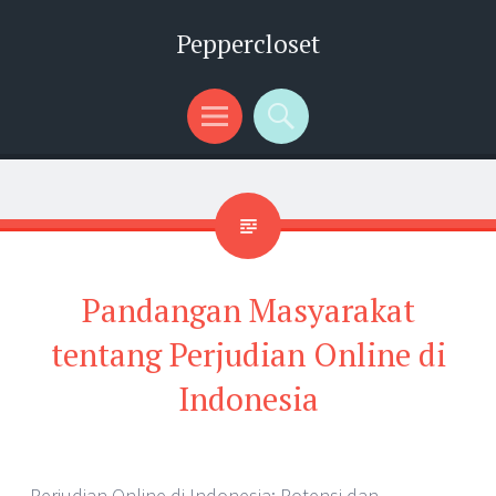
Peppercloset
Menu
Search
Pandangan Masyarakat
tentang Perjudian Online di
Indonesia
Perjudian Online di Indonesia: Potensi dan