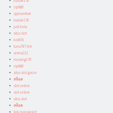
badak178
cipit88
qqmamibet
badak178
judi bola
situs slot
koi855
tuna787 link
arena212
musang178
cipit88
situs slot gacor
สล็อต
slot online
slot online
situs slot
สล็อต
link maniakslot